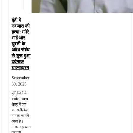
बूंदी में
नवजात की
हत्या: ममेरे
भाई और
युवती के
अवैध संबंध
से शुरू हुआ
दर्दनाक
घटनाक्रम
September
30, 2025
बूंदी जिले के
बसोली थाना
क्षेत्र में एक
सनसनीखेज
मामला सामने
आया है।
मांडलगढ़ थाना
प्रभारी