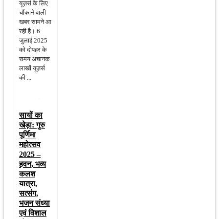
यूज़र्स के लिए
चौंकाने वाली
खबर सामने आ
रही है। 6
जुलाई 2025
को दोपहर के
समय अचानक
लाखों यूज़र्स
की ...
सायों का
खेड़ा: गुरु
पूर्णिमा
महोत्सव
2025 –
हवन, भव्य
कलश
यात्रा,
सत्संग,
भजन संध्या
एवं विशाल