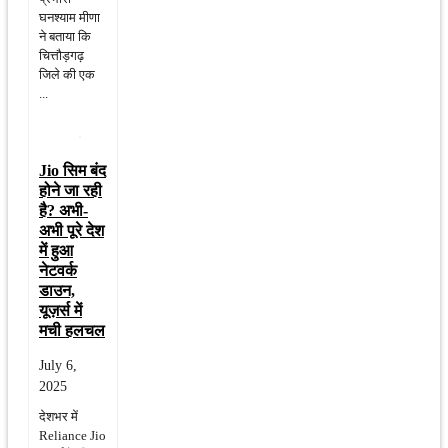
घनश्याम मीणा
ने बताया कि
चित्तौड़गढ़
जिले की एक
...
Jio सिम बंद
होने जा रही
है? अभी-
अभी पूरे देश
में हुआ
नेटवर्क
डाउन,
यूज़र्स में
मची हलचल
July 6,
2025
देशभर में
Reliance Jio