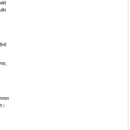
मेरे
ा और
ीणों
 गया,
 पत्थर
गए।