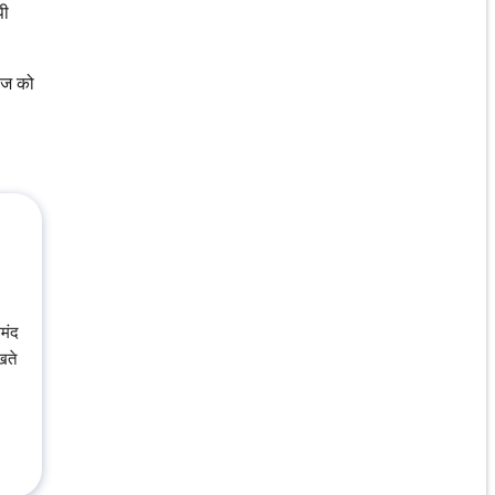
पी
माज को
मंद
खते