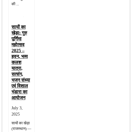
की ...
सायों का
खेड़ा: गुरु
पूर्णिमा
महोत्सव
2025 –
हवन, भव्य
कलश
यात्रा,
सत्संग,
भजन संध्या
एवं विशाल
भंडारा का
आयोजन
July 3,
2025
सायों का खेड़ा
(राजस्थान) —