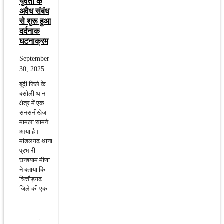
युवती के
अवैध संबंध
से शुरू हुआ
दर्दनाक
घटनाक्रम
September
30, 2025
बूंदी जिले के
बसोली थाना
क्षेत्र में एक
सनसनीखेज
मामला सामने
आया है।
मांडलगढ़ थाना
प्रभारी
घनश्याम मीणा
ने बताया कि
चित्तौड़गढ़
जिले की एक
...