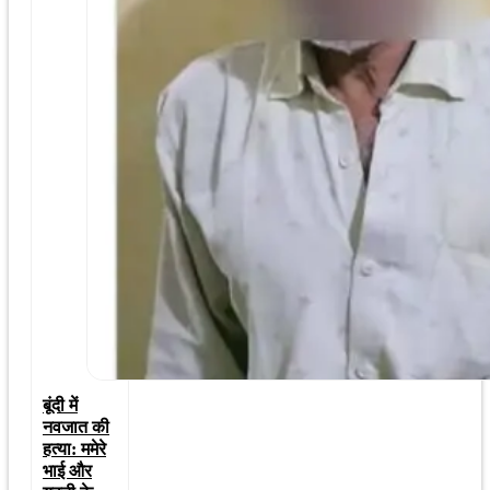
बूंदी में
नवजात की
हत्या: ममेरे
भाई और