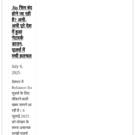
Jio सिम बंद
होने जा रही
है? अभी-
अभी पूरे देश
में हुआ
नेटवर्क
डाउन,
यूज़र्स में
मची हलचल
July 6,
2025
देशभर में
Reliance Jio
यूज़र्स के लिए
चौंकाने वाली
खबर सामने आ
रही है। 6
जुलाई 2025
को दोपहर के
समय अचानक
लाखों यूज़र्स