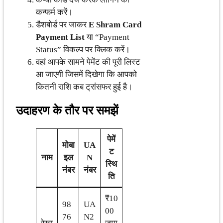
कन्फर्म करें।
डैशबोर्ड पर जाकर
E Shram Card
Payment List
या “Payment
Status” विकल्प पर क्लिक करें।
वहां आपके सामने पेमेंट की पूरी लिस्ट
आ जाएगी जिसमें दिखेगा कि आपको
कितनी राशि कब ट्रांसफर हुई है।
उदाहरण के तौर पर समझें
पेमें
मोबा
UA
ट
नाम
इल
N
स्थि
नंबर
नंबर
ति
₹10
98
UA
00
76
N2